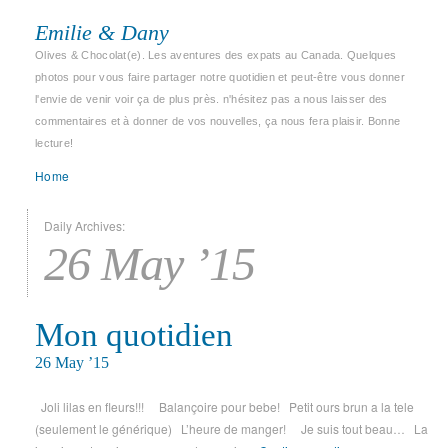
Emilie & Dany
Olives & Chocolat(e). Les aventures des expats au Canada. Quelques
photos pour vous faire partager notre quotidien et peut-être vous donner
l'envie de venir voir ça de plus près. n'hésitez pas a nous laisser des
commentaires et à donner de vos nouvelles, ça nous fera plaisir. Bonne
lecture!
Home
Daily Archives:
26 May ’15
Mon quotidien
26 May ’15
Joli lilas en fleurs!!! Balançoire pour bebe! Petit ours brun a la tele
(seulement le générique) L’heure de manger! Je suis tout beau… La