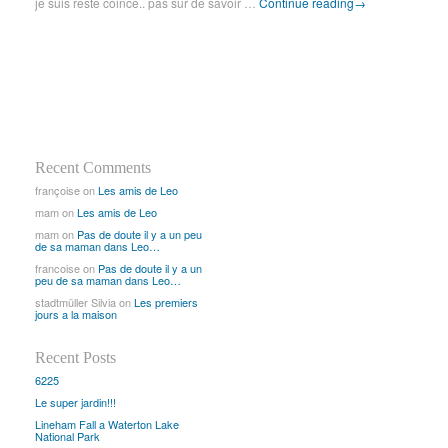
je suis reste coince.. pas sur de savoir …
Continue reading
→
Recent Comments
françoise
on
Les amis de Leo
mam
on
Les amis de Leo
mam
on
Pas de doute il y a un peu
de sa maman dans Leo…
francoise
on
Pas de doute il y a un
peu de sa maman dans Leo…
stadtmüller Silvia
on
Les premiers
jours a la maison
Recent Posts
6225
Le super jardin!!!
Lineham Fall a Waterton Lake
National Park